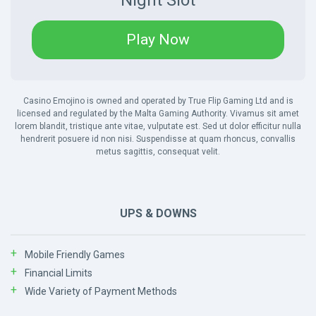
Night Slot
Play Now
Casino Emojino is owned and operated by True Flip Gaming Ltd and is
licensed and regulated by the Malta Gaming Authority. Vivamus sit amet
lorem blandit, tristique ante vitae, vulputate est. Sed ut dolor efficitur nulla
hendrerit posuere id non nisi. Suspendisse at quam rhoncus, convallis
metus sagittis, consequat velit.
UPS & DOWNS
Mobile Friendly Games
Financial Limits
Wide Variety of Payment Methods