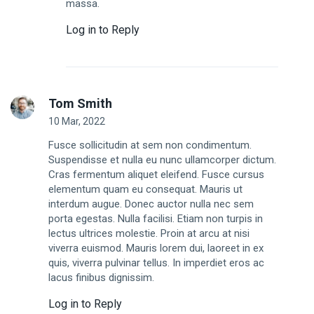
massa.
Log in to Reply
Tom Smith
10 Mar, 2022
Fusce sollicitudin at sem non condimentum.
Suspendisse et nulla eu nunc ullamcorper dictum.
Cras fermentum aliquet eleifend. Fusce cursus
elementum quam eu consequat. Mauris ut
interdum augue. Donec auctor nulla nec sem
porta egestas. Nulla facilisi. Etiam non turpis in
lectus ultrices molestie. Proin at arcu at nisi
viverra euismod. Mauris lorem dui, laoreet in ex
quis, viverra pulvinar tellus. In imperdiet eros ac
lacus finibus dignissim.
Log in to Reply