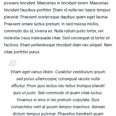
posuere tincidunt. Maecenas in tincidunt lorem. Maecenas
tincidunt faucibus porttitor. Etiam id nulla nec turpis tempus
placerat. Praesent scelerisque dapibus quam eget lacinia.
Praesent ornare luctus pretium. In sed massa mollis,
commodo dui id, viverra ex. Nulla rutrum justo tortor, vel
molestie risus malesuada vitae. Sed consequat id tortor et
facilisis. Etiam pellentesque tincidunt diam nec aliquet. Nam
vitae porttitor purus.
Etiam eget varius libero. Curabitur vestibulum ipsum
sed purus ullamcorper, consequat iaculis nulla
efficitur. Proin quis lectus nec tellus tristique blandit
quis ut justo. Sed commodo id quam vitae luctus.
Vivamus in eros in leo pretium vulputate. Duis
consectetur velit at ipsum tempor maximus. Aenean
dictum tempus pulvinar. Phasellus hendrerit quam