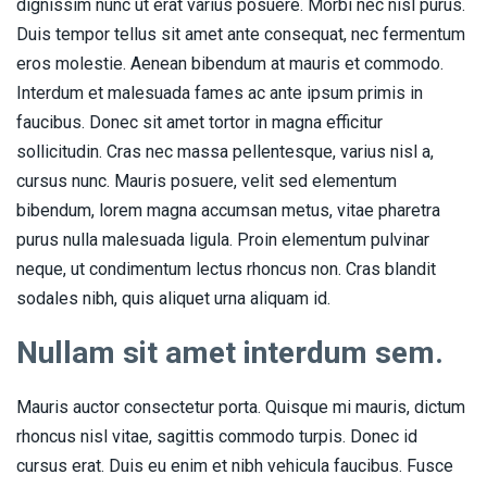
dignissim nunc ut erat varius posuere. Morbi nec nisl purus.
Duis tempor tellus sit amet ante consequat, nec fermentum
eros molestie. Aenean bibendum at mauris et commodo.
Interdum et malesuada fames ac ante ipsum primis in
faucibus. Donec sit amet tortor in magna efficitur
sollicitudin. Cras nec massa pellentesque, varius nisl a,
cursus nunc. Mauris posuere, velit sed elementum
bibendum, lorem magna accumsan metus, vitae pharetra
purus nulla malesuada ligula. Proin elementum pulvinar
neque, ut condimentum lectus rhoncus non. Cras blandit
sodales nibh, quis aliquet urna aliquam id.
Nullam sit amet interdum sem.
Mauris auctor consectetur porta. Quisque mi mauris, dictum
rhoncus nisl vitae, sagittis commodo turpis. Donec id
cursus erat. Duis eu enim et nibh vehicula faucibus. Fusce