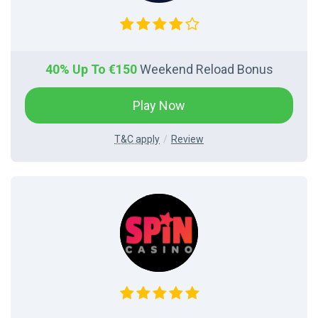
40% Up To €150
Weekend Reload Bonus
Play Now
T&C apply
Review