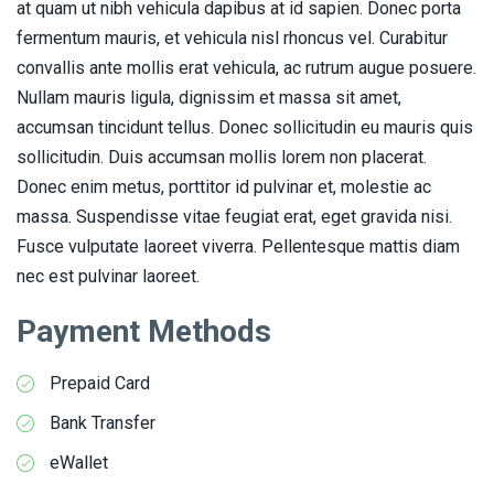
at quam ut nibh vehicula dapibus at id sapien. Donec porta
fermentum mauris, et vehicula nisl rhoncus vel. Curabitur
convallis ante mollis erat vehicula, ac rutrum augue posuere.
Nullam mauris ligula, dignissim et massa sit amet,
accumsan tincidunt tellus. Donec sollicitudin eu mauris quis
sollicitudin. Duis accumsan mollis lorem non placerat.
Donec enim metus, porttitor id pulvinar et, molestie ac
massa. Suspendisse vitae feugiat erat, eget gravida nisi.
Fusce vulputate laoreet viverra. Pellentesque mattis diam
nec est pulvinar laoreet.
Payment Methods
Prepaid Card
Bank Transfer
eWallet