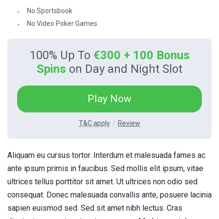
No Sportsbook
No Video Poker Games
100% Up To
€300 + 100 Bonus
Spins
on Day and Night Slot
Play Now
T&C apply
Review
Aliquam eu cursus tortor. Interdum et malesuada fames ac
ante ipsum primis in faucibus. Sed mollis elit ipsum, vitae
ultrices tellus porttitor sit amet. Ut ultrices non odio sed
consequat. Donec malesuada convallis ante, posuere lacinia
sapien euismod sed. Sed sit amet nibh lectus. Cras