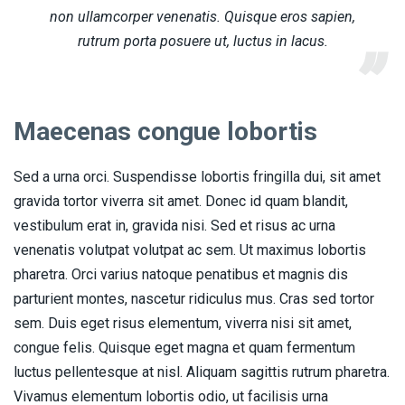
non ullamcorper venenatis. Quisque eros sapien,
rutrum porta posuere ut, luctus in lacus.
Maecenas congue lobortis
Sed a urna orci. Suspendisse lobortis fringilla dui, sit amet
gravida tortor viverra sit amet. Donec id quam blandit,
vestibulum erat in, gravida nisi. Sed et risus ac urna
venenatis volutpat volutpat ac sem. Ut maximus lobortis
pharetra. Orci varius natoque penatibus et magnis dis
parturient montes, nascetur ridiculus mus. Cras sed tortor
sem. Duis eget risus elementum, viverra nisi sit amet,
congue felis. Quisque eget magna et quam fermentum
luctus pellentesque at nisl. Aliquam sagittis rutrum pharetra.
Vivamus elementum lobortis odio, ut facilisis urna