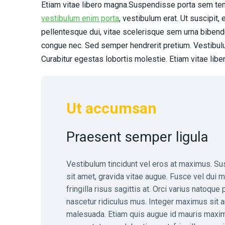
Etiam vitae libero magna.Suspendisse porta sem tem
vestibulum enim porta
, vestibulum erat. Ut suscipit
pellentesque dui, vitae scelerisque sem urna bibendum 
congue nec. Sed semper hendrerit pretium. Vestibulum
Curabitur egestas lobortis molestie. Etiam vitae lib
Ut accumsan
Praesent semper ligula
Vestibulum tincidunt vel eros at maximus. Sus
sit amet, gravida vitae augue. Fusce vel dui m
fringilla risus sagittis at. Orci varius natoqu
nascetur ridiculus mus. Integer maximus sit a
malesuada. Etiam quis augue id mauris maximus