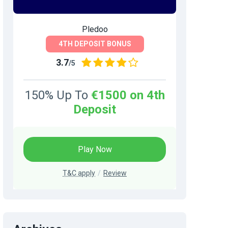
Pledoo
4TH DEPOSIT BONUS
3.7
/5
150% Up To
€1500 on 4th
Deposit
Play Now
T&C apply
Review