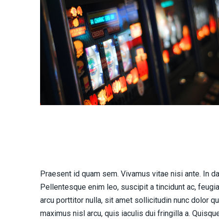
Praesent id quam sem. Vivamus vitae nisi ante. In da
Pellentesque enim leo, suscipit a tincidunt ac, feugia
arcu porttitor nulla, sit amet sollicitudin nunc dolor 
maximus nisl arcu, quis iaculis dui fringilla a. Quisqu