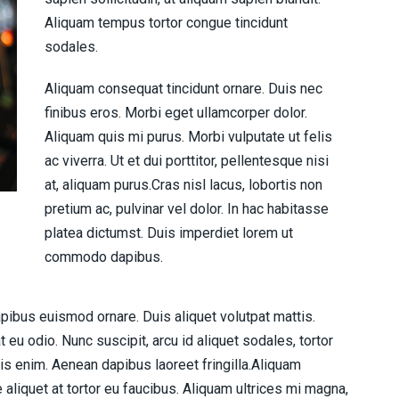
Aliquam tempus tortor congue tincidunt
sodales.
Aliquam consequat tincidunt ornare. Duis nec
finibus eros. Morbi eget ullamcorper dolor.
Aliquam quis mi purus. Morbi vulputate ut felis
ac viverra. Ut et dui porttitor, pellentesque nisi
at, aliquam purus.Cras nisl lacus, lobortis non
pretium ac, pulvinar vel dolor. In hac habitasse
platea dictumst. Duis imperdiet lorem ut
commodo dapibus.
pibus euismod ornare. Duis aliquet volutpat mattis.
t eu odio. Nunc suscipit, arcu id aliquet sodales, tortor
quis enim. Aenean dapibus laoreet fringilla.Aliquam
e aliquet at tortor eu faucibus. Aliquam ultrices mi magna,