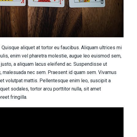
. Quisque aliquet at tortor eu faucibus. Aliquam ultrices mi
culis, enim vel pharetra molestie, augue leo euismod sem,
 justo, a aliquam lacus eleifend ac. Suspendisse ut
a ac, malesuada nec sem. Praesent id quam sem. Vivamus
uet volutpat mattis. Pellentesque enim leo, suscipit a
iquet sodales, tortor arcu porttitor nulla, sit amet
eet fringilla.