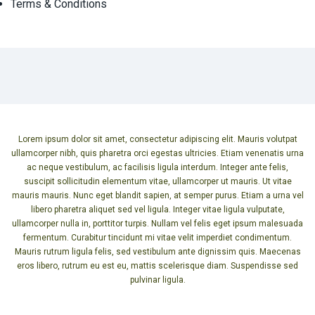
Terms & Conditions
Lorem ipsum dolor sit amet, consectetur adipiscing elit. Mauris volutpat
ullamcorper nibh, quis pharetra orci egestas ultricies. Etiam venenatis urna
ac neque vestibulum, ac facilisis ligula interdum. Integer ante felis,
suscipit sollicitudin elementum vitae, ullamcorper ut mauris. Ut vitae
mauris mauris. Nunc eget blandit sapien, at semper purus. Etiam a urna vel
libero pharetra aliquet sed vel ligula. Integer vitae ligula vulputate,
ullamcorper nulla in, porttitor turpis. Nullam vel felis eget ipsum malesuada
fermentum. Curabitur tincidunt mi vitae velit imperdiet condimentum.
Mauris rutrum ligula felis, sed vestibulum ante dignissim quis. Maecenas
eros libero, rutrum eu est eu, mattis scelerisque diam. Suspendisse sed
pulvinar ligula.