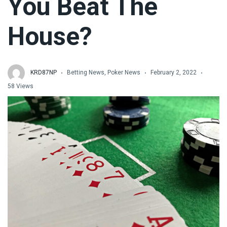
You Beat The
House?
KRD87NP
Betting News
,
Poker News
February 2, 2022
58 Views