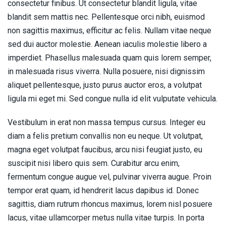
consectetur finibus. Ut consectetur blandit ligula, vitae
blandit sem mattis nec. Pellentesque orci nibh, euismod
non sagittis maximus, efficitur ac felis. Nullam vitae neque
sed dui auctor molestie. Aenean iaculis molestie libero a
imperdiet. Phasellus malesuada quam quis lorem semper,
in malesuada risus viverra. Nulla posuere, nisi dignissim
aliquet pellentesque, justo purus auctor eros, a volutpat
ligula mi eget mi. Sed congue nulla id elit vulputate vehicula.
Vestibulum in erat non massa tempus cursus. Integer eu
diam a felis pretium convallis non eu neque. Ut volutpat,
magna eget volutpat faucibus, arcu nisi feugiat justo, eu
suscipit nisi libero quis sem. Curabitur arcu enim,
fermentum congue augue vel, pulvinar viverra augue. Proin
tempor erat quam, id hendrerit lacus dapibus id. Donec
sagittis, diam rutrum rhoncus maximus, lorem nisl posuere
lacus, vitae ullamcorper metus nulla vitae turpis. In porta