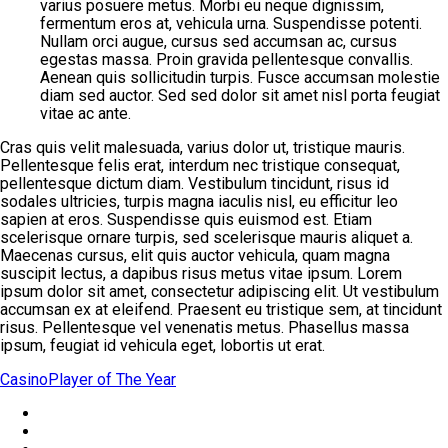
varius posuere metus. Morbi eu neque dignissim,
fermentum eros at, vehicula urna. Suspendisse potenti.
Nullam orci augue, cursus sed accumsan ac, cursus
egestas massa. Proin gravida pellentesque convallis.
Aenean quis sollicitudin turpis. Fusce accumsan molestie
diam sed auctor. Sed sed dolor sit amet nisl porta feugiat
vitae ac ante.
Cras quis velit malesuada, varius dolor ut, tristique mauris.
Pellentesque felis erat, interdum nec tristique consequat,
pellentesque dictum diam. Vestibulum tincidunt, risus id
sodales ultricies, turpis magna iaculis nisl, eu efficitur leo
sapien at eros. Suspendisse quis euismod est. Etiam
scelerisque ornare turpis, sed scelerisque mauris aliquet a.
Maecenas cursus, elit quis auctor vehicula, quam magna
suscipit lectus, a dapibus risus metus vitae ipsum. Lorem
ipsum dolor sit amet, consectetur adipiscing elit. Ut vestibulum
accumsan ex at eleifend. Praesent eu tristique sem, at tincidunt
risus. Pellentesque vel venenatis metus. Phasellus massa
ipsum, feugiat id vehicula eget, lobortis ut erat.
Casino
Player of The Year