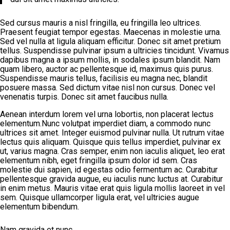
Sed cursus mauris a nisl fringilla, eu fringilla leo ultrices.
Praesent feugiat tempor egestas. Maecenas in molestie urna.
Sed vel nulla at ligula aliquam efficitur. Donec sit amet pretium
tellus. Suspendisse pulvinar ipsum a ultricies tincidunt. Vivamus
dapibus magna a ipsum mollis, in sodales ipsum blandit. Nam
quam libero, auctor ac pellentesque id, maximus quis purus.
Suspendisse mauris tellus, facilisis eu magna nec, blandit
posuere massa. Sed dictum vitae nisl non cursus. Donec vel
venenatis turpis. Donec sit amet faucibus nulla.
Aenean interdum lorem vel urna lobortis, non placerat lectus
elementum.Nunc volutpat imperdiet diam, a commodo nunc
ultrices sit amet. Integer euismod pulvinar nulla. Ut rutrum vitae
lectus quis aliquam. Quisque quis tellus imperdiet, pulvinar ex
ut, varius magna. Cras semper, enim non iaculis aliquet, leo erat
elementum nibh, eget fringilla ipsum dolor id sem. Cras
molestie dui sapien, id egestas odio fermentum ac. Curabitur
pellentesque gravida augue, eu iaculis nunc luctus at. Curabitur
in enim metus. Mauris vitae erat quis ligula mollis laoreet in vel
sem. Quisque ullamcorper ligula erat, vel ultricies augue
elementum bibendum.
Nam gravida et nunc