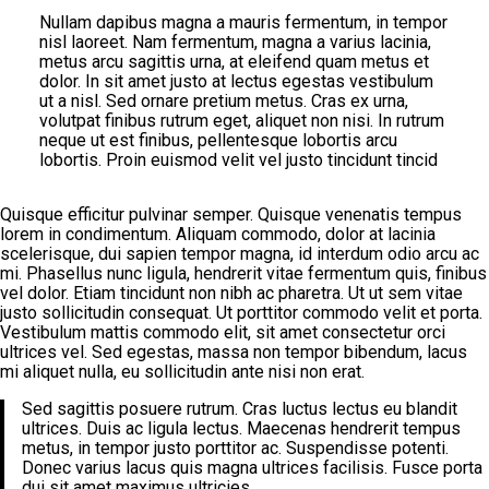
Nullam dapibus magna a mauris fermentum, in tempor
nisl laoreet. Nam fermentum, magna a varius lacinia,
metus arcu sagittis urna, at eleifend quam metus et
dolor. In sit amet justo at lectus egestas vestibulum
ut a nisl. Sed ornare pretium metus. Cras ex urna,
volutpat finibus rutrum eget, aliquet non nisi. In rutrum
neque ut est finibus, pellentesque lobortis arcu
lobortis. Proin euismod velit vel justo tincidunt tincid
Quisque efficitur pulvinar semper. Quisque venenatis tempus
lorem in condimentum. Aliquam commodo, dolor at lacinia
scelerisque, dui sapien tempor magna, id interdum odio arcu ac
mi. Phasellus nunc ligula, hendrerit vitae fermentum quis, finibus
vel dolor. Etiam tincidunt non nibh ac pharetra. Ut ut sem vitae
justo sollicitudin consequat. Ut porttitor commodo velit et porta.
Vestibulum mattis commodo elit, sit amet consectetur orci
ultrices vel. Sed egestas, massa non tempor bibendum, lacus
mi aliquet nulla, eu sollicitudin ante nisi non erat.
Sed sagittis posuere rutrum. Cras luctus lectus eu blandit
ultrices. Duis ac ligula lectus. Maecenas hendrerit tempus
metus, in tempor justo porttitor ac. Suspendisse potenti.
Donec varius lacus quis magna ultrices facilisis. Fusce porta
dui sit amet maximus ultricies.