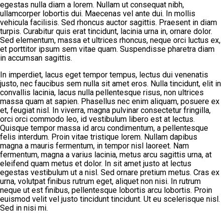
egestas nulla diam a lorem. Nullam ut consequat nibh,
ullamcorper lobortis dui. Maecenas vel ante dui. In mollis
vehicula facilisis. Sed rhoncus auctor sagittis. Praesent in diam
turpis. Curabitur quis erat tincidunt, lacinia urna in, ornare dolor.
Sed elementum, massa et ultrices rhoncus, neque orci luctus ex,
et porttitor ipsum sem vitae quam. Suspendisse pharetra diam
in accumsan sagittis.
In imperdiet, lacus eget tempor tempus, lectus dui venenatis
justo, nec faucibus sem nulla sit amet eros. Nulla tincidunt, elit in
convallis lacinia, lacus nulla pellentesque risus, non ultrices
massa quam at sapien. Phasellus nec enim aliquam, posuere ex
et, feugiat nisl. In viverra, magna pulvinar consectetur fringilla,
orci orci commodo leo, id vestibulum libero est at lectus.
Quisque tempor massa id arcu condimentum, a pellentesque
felis interdum. Proin vitae tristique lorem. Nullam dapibus
magna a mauris fermentum, in tempor nisl laoreet. Nam
fermentum, magna a varius lacinia, metus arcu sagittis urna, at
eleifend quam metus et dolor. In sit amet justo at lectus
egestas vestibulum ut a nisl. Sed ornare pretium metus. Cras ex
urna, volutpat finibus rutrum eget, aliquet non nisi. In rutrum
neque ut est finibus, pellentesque lobortis arcu lobortis. Proin
euismod velit vel justo tincidunt tincidunt. Ut eu scelerisque nisl.
Sed in nisi mi.